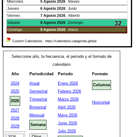
Miércoles
5
Agosto
2026
Nieves
Jueves
6
Agosto
2026
Justo
Viernes
7
Agosto
2026
Alberto
Sábado
8
Agosto
2026
Domingo
Domingo
9
Agosto
2026
Arturo
Custom Calendarios : https://calendario.calagenda.global
Seleccione año, la frecuencia, el período y el formato de
calendario
Año
Periodicidad
Periodo
Formato
2024
Anual
Enero 2026
Columna
2025
Semestral
Febrero 2026
Trimestral
Marzo 2026
2026
Horizontal
Bimestral
Abril 2026
2027
Mensual
Mayo 2026
2028
Junio 2026
Semana
2029
Julio 2026