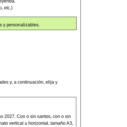
leyenda,
, etc.)
as y personalizables.
es y, a continuación, elija y
o 2027. Con o sin santos, con o sin
ato vertical u horizontal, tamaño A3,