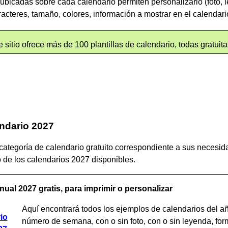
ubicadas sobre cada calendario permiten personalizarlo (foto, 
racteres, tamaño, colores, información a mostrar en el calendario
e sitio ofrece más de 100 plantillas de calendario, todas gratuit
endario 2027
categoría de calendario gratuito correspondiente a sus necesidad
 de los calendarios 2027 disponibles.
nual 2027 gratis, para imprimir o personalizar
Aquí encontrará todos los ejemplos de calendarios del añ
io
número de semana, con o sin foto, con o sin leyenda, form