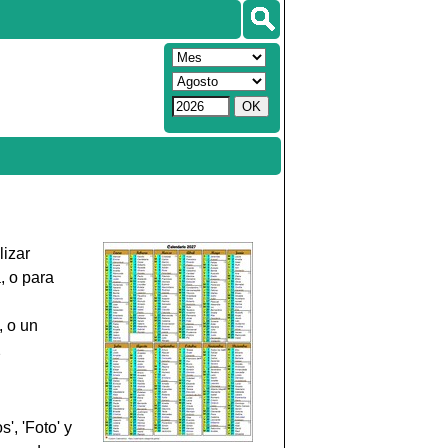
lizar
, o para
, o un
2
', 'Foto' y