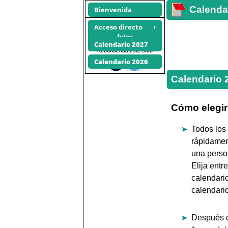
Calendar
Bienvenida
Acceso directo
Calendarios
fotos
Calendario 2027
Recomienda este sitio
Calendario 2026
Calendario 
Cómo elegir 
Todos los
rápidamen
una perso
Elija entr
calendario
calendario
Después de