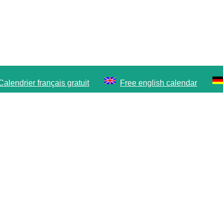
Calendrier français gratuit
Free english calendar