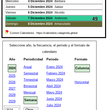
Miércoles
4
Diciembre
2024
Bárbara
Jueves
5
Diciembre
2024
Sabas
Viernes
6
Diciembre
2024
Nicolás
Sábado
7
Diciembre
2024
Ambrosio
Domingo
8
Diciembre
2024
Inmaculada
Custom Calendarios : https://calendario.calagenda.global
Seleccione año, la frecuencia, el período y el formato de
calendario
Año
Periodicidad
Periodo
Formato
Anual
Enero 2024
2024
Columna
Semestral
Febrero 2024
2025
Trimestral
Marzo 2024
2026
Horizontal
Bimestral
Abril 2024
2027
Mensual
Mayo 2024
2028
Junio 2024
Semana
2029
Julio 2024