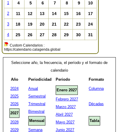
4
5
6
7
8
9
10
1
11
12
13
14
15
16
17
2
18
19
20
21
22
23
24
3
25
26
27
28
29
30
31
4
Custom Calendarios :
https://calendario.calagenda.global
Seleccione año, la frecuencia, el período y el formato de
calendario
Año
Periodicidad
Periodo
Formato
2024
Anual
Columna
Enero 2027
2025
Semestral
Febrero 2027
2026
Trimestral
Décadas
Marzo 2027
Bimestral
2027
Abril 2027
Mensual
Tabla
2028
Mayo 2027
2029
Semana
Junio 2027