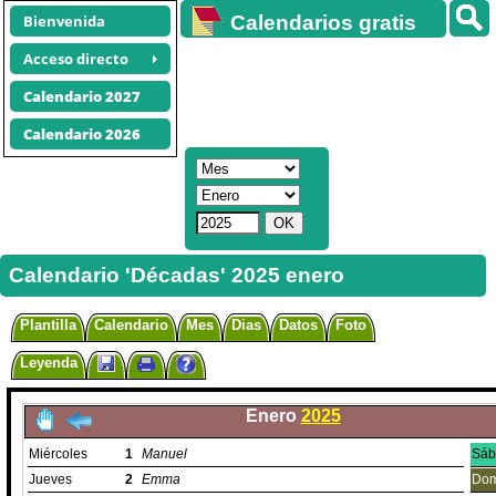
Bienvenida
Calendarios gratis
Acceso directo
Calendario 2027
Calendario 2026
Calendario 'Décadas' 2025 enero
Plantilla
Calendario
Mes
Dias
Datos
Foto
Leyenda
Enero
2025
Miércoles
1
Manuel
Sáb
Jueves
2
Emma
Dom