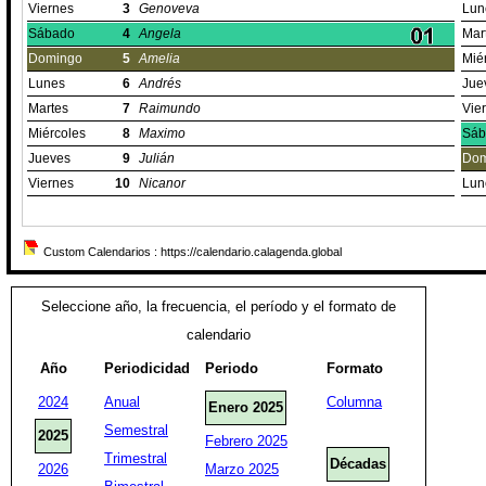
Viernes
3
Genoveva
Lun
Sábado
4
Angela
Mar
Domingo
5
Amelia
Mié
Lunes
6
Andrés
Jue
Martes
7
Raimundo
Vie
Miércoles
8
Maximo
Sáb
Jueves
9
Julián
Dom
Viernes
10
Nicanor
Lun
Custom Calendarios : https://calendario.calagenda.global
Seleccione año, la frecuencia, el período y el formato de
calendario
Año
Periodicidad
Periodo
Formato
2024
Anual
Columna
Enero 2025
Semestral
2025
Febrero 2025
Trimestral
Décadas
2026
Marzo 2025