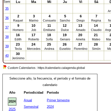
Sem
Lu
Ma
Mi
Ju
Vi
Sá
35
Ar
2
3
4
5
6
7
36
Raquel
Marino
Consuelo
Sancho
Diego
Regina
Nu
9
10
11
12
13
14
37
Homero
Job
Emiliano
Dulce
Amado
Claudio
Angu
16
17
18
19
20
21
38
Edith
Roberto
Sofía
Genaro
Amelia
Mateo
Mau
23
24
25
26
27
28
39
Tecla
Mercedes
Andrea
Eusebio
Florentino
Simón
Mi
30
40
Jerónimo
Custom Calendarios : https://calendario.calagenda.global
Seleccione año, la frecuencia, el período y el formato de
calendario
Año
Periodicidad
Periodo
Anual
Primer bimestre
2024
Semestral
2024
2025