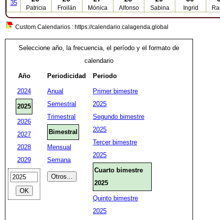
35
Patricia
Froilán
Mónica
Alfonso
Sabina
Ingrid
Ra
Custom Calendarios : https://calendario.calagenda.global
Seleccione año, la frecuencia, el período y el formato de
calendario
Año
Periodicidad
Periodo
2024
Anual
Primer bimestre
Semestral
2025
2025
Trimestral
Segundo bimestre
2026
2025
Bimestral
2027
Tercer bimestre
2028
Mensual
2025
2029
Semana
Cuarto bimestre
2025
Quinto bimestre
2025