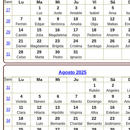
Sem
Lu
Ma
Mi
Ju
Vi
Sá
1
2
3
4
5
27
Luz
Justo
Amable
Isabel
Aroa
Is
7
8
9
10
11
12
28
Fermin
Edgar
Verónica
Amalia
Olga
Matias
Enr
14
15
16
17
18
19
29
Camilo
Julia
Magdalena
Alejo
Federico
Arsenio
Pa
21
22
23
24
25
26
30
Daniel
Magdalena
Brígida
Cristina
Santiago
Joaquín
Ju
28
29
30
31
31
Celso
Marta
Pedro
Ignacio
Agosto
2025
Sem
Lu
Ma
Mi
Ju
Vi
Sá
1
2
31
Rubén
Angeles
L
4
5
6
7
8
9
32
Violeta
Nieves
Justo
Alberto
Domingo
Arturo
Am
11
12
13
14
15
16
33
Clara
Hilaria
Hipólito
Virginia
Alba
Esteban
Ja
18
19
20
21
22
23
34
Elena
Luis
Bernardo
Chantal
Bernardo
Justiniano
Em
25
26
27
28
29
30