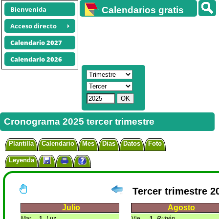
Bienvenida
Calendarios gratis
Acceso directo
Calendario 2027
Calendario 2026
Cronograma 2025 tercer trimestre
Plantilla
Calendario
Mes
Dias
Datos
Foto
Leyenda
Tercer trimestre 2
Julio
Agosto
Mar
1
Luz
Vie
1
Rubén