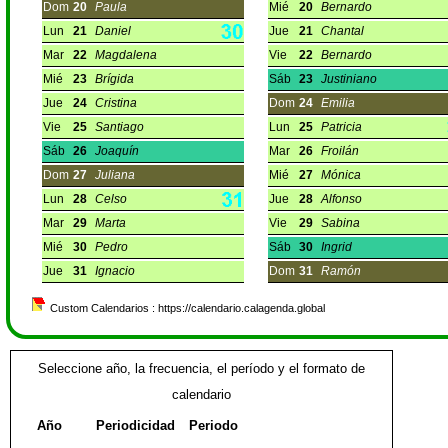
Dom
20
Paula
Mié
20
Bernardo
Lun
21
Daniel
Jue
21
Chantal
Mar
22
Magdalena
Vie
22
Bernardo
Mié
23
Brígida
Sáb
23
Justiniano
Jue
24
Cristina
Dom
24
Emilia
Vie
25
Santiago
Lun
25
Patricia
Sáb
26
Joaquín
Mar
26
Froilán
Dom
27
Juliana
Mié
27
Mónica
Lun
28
Celso
Jue
28
Alfonso
Mar
29
Marta
Vie
29
Sabina
Mié
30
Pedro
Sáb
30
Ingrid
Jue
31
Ignacio
Dom
31
Ramón
Custom Calendarios : https://calendario.calagenda.global
Seleccione año, la frecuencia, el período y el formato de
calendario
Año
Periodicidad
Periodo