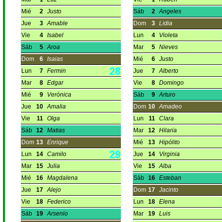
Mié
2
Justo
Sáb
2
Angeles
Jue
3
Amable
Dom
3
Lidia
Vie
4
Isabel
Lun
4
Violeta
Sáb
5
Aroa
Mar
5
Nieves
Dom
6
Isaias
Mié
6
Justo
Lun
7
Fermin
Jue
7
Alberto
Mar
8
Edgar
Vie
8
Domingo
Mié
9
Verónica
Sáb
9
Arturo
Jue
10
Amalia
Dom
10
Amadeo
Vie
11
Olga
Lun
11
Clara
Sáb
12
Matias
Mar
12
Hilaria
Dom
13
Enrique
Mié
13
Hipólito
Lun
14
Camilo
Jue
14
Virginia
Mar
15
Julia
Vie
15
Alba
Mié
16
Magdalena
Sáb
16
Esteban
Jue
17
Alejo
Dom
17
Jacinto
Vie
18
Federico
Lun
18
Elena
Sáb
19
Arsenio
Mar
19
Luis