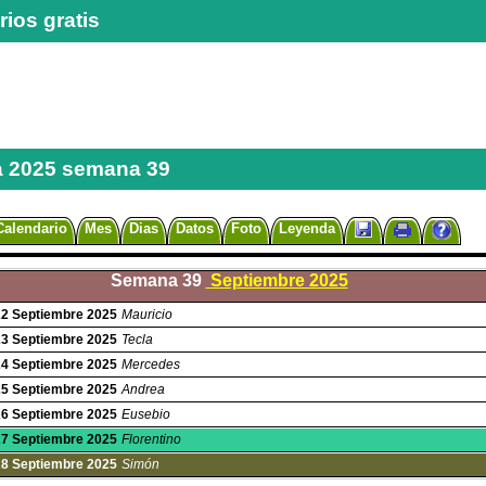
ios gratis
 2025 semana 39
Calendario
Mes
Dias
Datos
Foto
Leyenda
Semana 39
Septiembre 2025
22
Septiembre
2025
Mauricio
23
Septiembre
2025
Tecla
24
Septiembre
2025
Mercedes
25
Septiembre
2025
Andrea
26
Septiembre
2025
Eusebio
27
Septiembre
2025
Florentino
28
Septiembre
2025
Simón