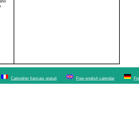
ario
.
Calendrier français gratuit
Free english calendar
Fr