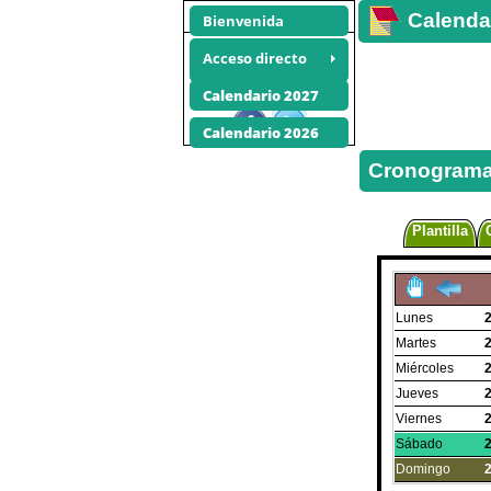
Calendar
Bienvenida
Calendarios
Acceso directo
fotos
Calendario 2027
Recomienda este sitio
Calendario 2026
Cronograma
Plantilla
Lunes
Martes
Miércoles
Jueves
Viernes
Sábado
Domingo