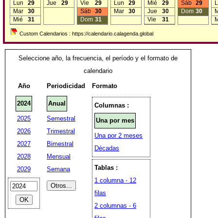
Lun
29
Jue
29
Vie
29
Lun
29
Mié
29
Sáb
29
L
Mar
30
Sáb
30
Mar
30
Jue
30
Dom
30
M
Mié
31
Dom
31
Vie
31
M
Custom Calendarios : https://calendario.calagenda.global
Seleccione año, la frecuencia, el período y el formato de
calendario
Año
Periodicidad
Formato
2024
Anual
Columnas :
2025
Semestral
Una por mes
2026
Trimestral
Una por 2 meses
2027
Bimestral
Décadas
2028
Mensual
Tablas :
2029
Semana
1 columna - 12
filas
2 columnas - 6