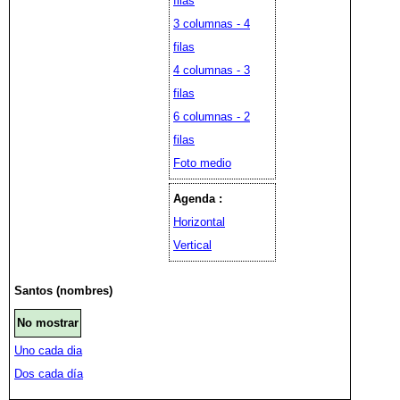
filas
3 columnas - 4
filas
4 columnas - 3
filas
6 columnas - 2
filas
Foto medio
Agenda :
Horizontal
Vertical
Santos (nombres)
No mostrar
Uno cada dia
Dos cada día