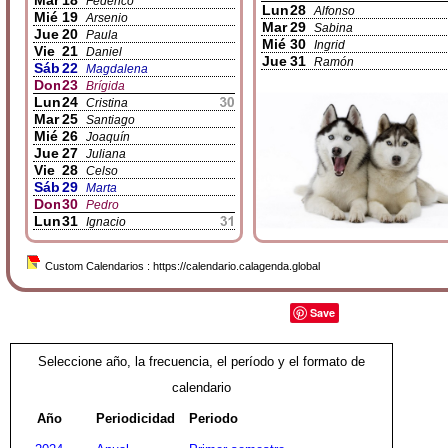
Mar
18
Federico
Lun
28
Alfonso
Mié
19
Arsenio
Mar
29
Sabina
Jue
20
Paula
Mié
30
Ingrid
Vie
21
Daniel
Jue
31
Ramón
Sáb
22
Magdalena
Dom
23
Brígida
Lun
24
Cristina
Mar
25
Santiago
Mié
26
Joaquín
Jue
27
Juliana
Vie
28
Celso
Sáb
29
Marta
Dom
30
Pedro
Lun
31
Ignacio
Custom Calendarios : https://calendario.calagenda.global
Save
Seleccione año, la frecuencia, el período y el formato de
calendario
Año
Periodicidad
Periodo