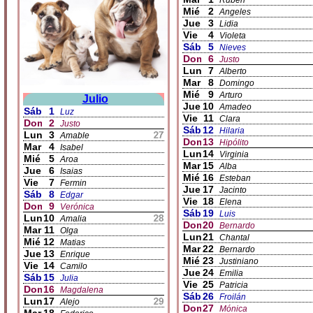
Rubén
Mié
2
Angeles
Jue
3
Lidia
Vie
4
Violeta
Sáb
5
Nieves
Dom
6
Justo
Lun
7
Alberto
Mar
8
Domingo
Mié
9
Arturo
Julio
Jue
10
Amadeo
Sáb
1
Luz
Vie
11
Clara
Dom
2
Justo
Sáb
12
Hilaria
Lun
3
Amable
Dom
13
Hipólito
Mar
4
Isabel
Lun
14
Virginia
Mié
5
Aroa
Mar
15
Alba
Jue
6
Isaias
Mié
16
Esteban
Vie
7
Fermin
Jue
17
Jacinto
Sáb
8
Edgar
Vie
18
Elena
Dom
9
Verónica
Sáb
19
Luis
Lun
10
Amalia
Dom
20
Bernardo
Mar
11
Olga
Lun
21
Chantal
Mié
12
Matias
Mar
22
Bernardo
Jue
13
Enrique
Mié
23
Justiniano
Vie
14
Camilo
Jue
24
Emilia
Sáb
15
Julia
Vie
25
Patricia
Dom
16
Magdalena
Sáb
26
Froilán
Lun
17
Alejo
Dom
27
Mónica